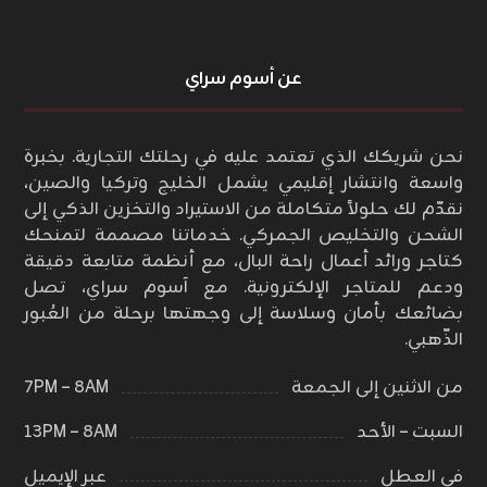
عن أسوم سراي
نحن شريكك الذي تعتمد عليه في رحلتك التجارية. بخبرة
واسعة وانتشار إقليمي يشمل الخليج وتركيا والصين،
نقدّم لك حلولاً متكاملة من الاستيراد والتخزين الذكي إلى
الشحن والتخليص الجمركي. خدماتنا مصممة لتمنحك
كتاجر ورائد أعمال راحة البال، مع أنظمة متابعة دقيقة
ودعم للمتاجر الإلكترونية. مع آسوم سراي، تصل
بضائعك بأمان وسلاسة إلى وجهتها برحلة من العُبور
الذّهبي.
من الاثنين إلى الجمعة
٨AM – ٧PM
السبت – الأحد
٨AM – ١٣PM
في العطل
عبر الإيميل