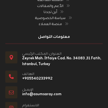
الأسئلة الشائعة
الدّعم والمقالات
أين تجدنا
سياسة الخصوصية
منصة العملاء
معلومات التواصل
العنوان: المكتب الرئيسي
Zeyrek Mah. İtfaiye Cad. No. ٣١, ٣٤٠٨٣ Fatih,
Istanbul, Turkey
الهاتف
+٩٠٥٥٤٠٢٣٣٩٩٢
الإيميل
info@asumsaray.com
الانستغرام