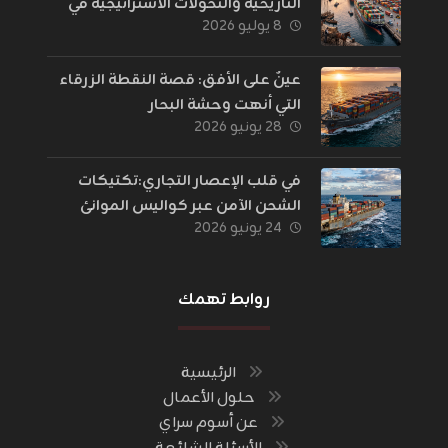
التاريخية والتحولات الاستراتيجية في
٨ يوليو ٢٠٢٦
إدارة اللوجستيات
عينٌ على الأفق: قصة النقطة الزرقاء
التي أنهت وحشة البحار
٢٨ يونيو ٢٠٢٦
في قلب الإعصار التجاري:تكتيكات
الشحن الآمن عبر كواليس الموانئ
٢٤ يونيو ٢٠٢٦
والحدود
روابط تهمك
الرئيسية
حلول الأعمال
عن أسوم سراي