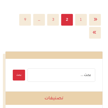
٩
…
٣
٢
١
تصنيفات