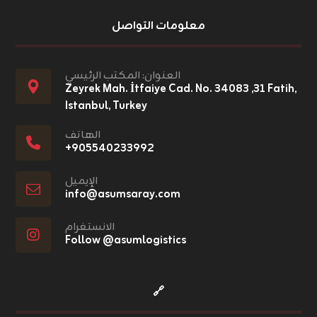
معلومات التواصل
العنوان: المكتب الرئيسي
Zeyrek Mah. İtfaiye Cad. No. ٣١, ٣٤٠٨٣ Fatih,
Istanbul, Turkey
الهاتف
+٩٠٥٥٤٠٢٣٣٩٩٢
الإيميل
info@asumsaray.com
الانستغرام
Follow @asumlogistics
🔗