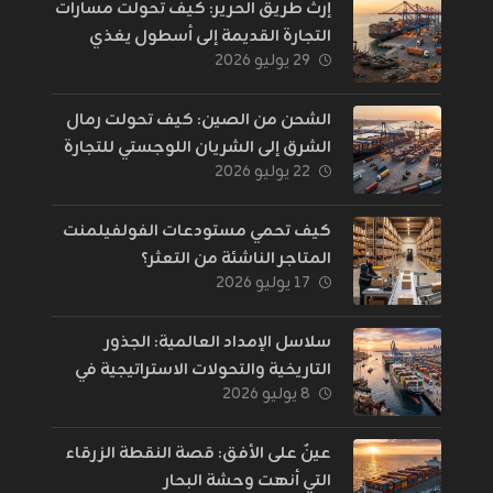
إرث طريق الحرير: كيف تحولت مسارات
التجارة القديمة إلى أسطول يغذي
٢٩ يوليو ٢٠٢٦
العالم؟
الشحن من الصين: كيف تحولت رمال
الشرق إلى الشريان اللوجستي للتجارة
٢٢ يوليو ٢٠٢٦
الإلكترونية؟
كيف تحمي مستودعات الفولفيلمنت
المتاجر الناشئة من التعثر؟
١٧ يوليو ٢٠٢٦
سلاسل الإمداد العالمية: الجذور
التاريخية والتحولات الاستراتيجية في
٨ يوليو ٢٠٢٦
إدارة اللوجستيات
عينٌ على الأفق: قصة النقطة الزرقاء
التي أنهت وحشة البحار