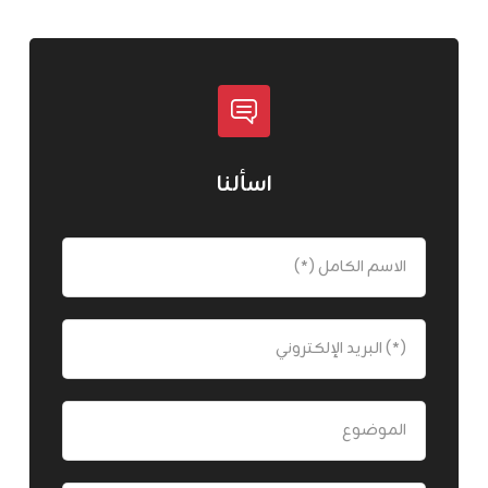
اسألنا