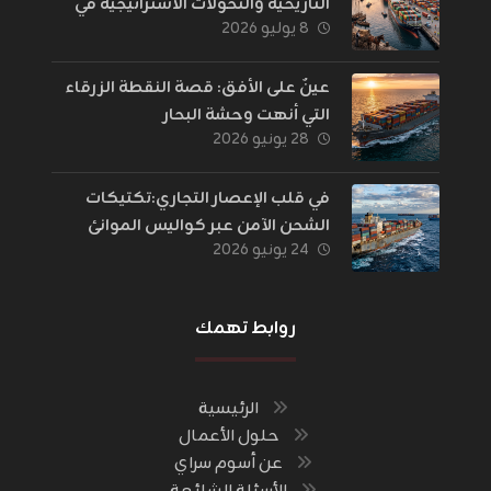
التاريخية والتحولات الاستراتيجية في
٨ يوليو ٢٠٢٦
إدارة اللوجستيات
عينٌ على الأفق: قصة النقطة الزرقاء
التي أنهت وحشة البحار
٢٨ يونيو ٢٠٢٦
في قلب الإعصار التجاري:تكتيكات
الشحن الآمن عبر كواليس الموانئ
٢٤ يونيو ٢٠٢٦
والحدود
روابط تهمك
الرئيسية
حلول الأعمال
عن أسوم سراي