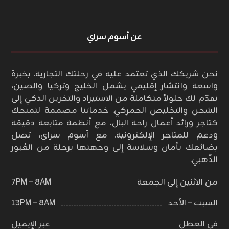
عن أسوم سراي
نحن شريكك الذي تعتمد عليه في رحلتك التجارية. بخبرة
واسعة وانتشار إقليمي يشمل الخليج وتركيا والصين،
نقدّم لك حلولاً متكاملة من الاستيراد والتخزين الذكي إلى
الشحن والتخليص الجمركي. خدماتنا مصممة لتمنحك
كتاجر ورائد أعمال راحة البال، مع أنظمة متابعة دقيقة
ودعم للمتاجر الإلكترونية. مع آسوم سراي، تصل
بضائعك بأمان وسلاسة إلى وجهتها برحلة من العُبور
الذّهبي.
من الاثنين إلى الجمعة
٨AM – ٧PM
السبت – الأحد
٨AM – ١٣PM
في العطل
عبر الإيميل