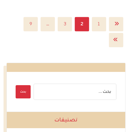
٩
…
٣
٢
١
تصنيفات