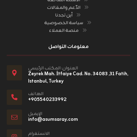
الأسئلة الشائعة
الدّعم والمقالات
أين تجدنا
سياسة الخصوصية
منصة العملاء
معلومات التواصل
العنوان: المكتب الرئيسي
Zeyrek Mah. İtfaiye Cad. No. ٣١, ٣٤٠٨٣ Fatih,
Istanbul, Turkey
الهاتف
+٩٠٥٥٤٠٢٣٣٩٩٢
الإيميل
info@asumsaray.com
الانستغرام