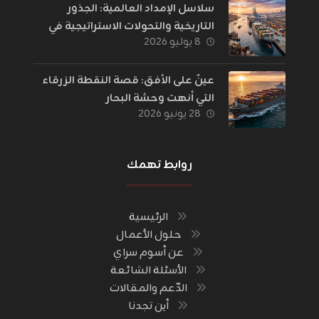
سلاسل الإمداد العالمية: الجذور
التاريخية والتحولات الاستراتيجية في
٨ يوليو ٢٠٢٦
إدارة اللوجستيات
عينٌ على الأفق: قصة النقطة الزرقاء
التي أنهت وحشة البحار
٢٨ يونيو ٢٠٢٦
روابط تهمك
الرئيسية
حلول الأعمال
عن أسوم سراي
الأسئلة الشائعة
الدّعم والمقالات
أين تجدنا