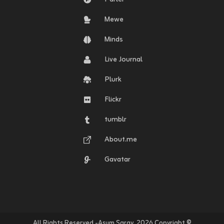
Mewe
Minds
Live Journal
Plurk
Flickr
tumblr
About.me
Gavatar
© Copyright ٢٠٢٦. All Rights Reserved -Asum Saray