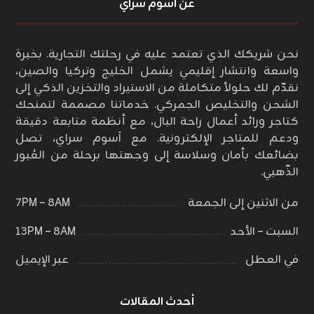
عن أسوم سراي
نحن شريكك الذي تعتمد عليه في رحلتك التجارية. بخبرة
واسعة وانتشار إقليمي يشمل الخليج وتركيا والصين،
نقدّم لك حلولاً متكاملة من الاستيراد والتخزين الذكي إلى
الشحن والتخليص الجمركي. خدماتنا مصممة لتمنحك
كتاجر ورائد أعمال راحة البال، مع أنظمة متابعة دقيقة
ودعم للمتاجر الإلكترونية. مع آسوم سراي، تصل
بضائعك بأمان وسلاسة إلى وجهتها برحلة من العُبور
الذّهبي.
من الاثنين إلى الجمعة
٨AM – ٧PM
السبت – الأحد
٨AM – ١٣PM
في العطل
عبر الإيميل
أحدث المقالات