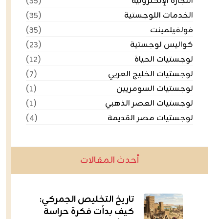
التجارة الإلكترونية
(٣٥)
الخدمات اللوجستية
(٣٥)
فولفيلمينت
(٣٥)
كواليس لوجستية
(٢٣)
لوجستيات الحياة
(١٢)
لوجستيات الخليج العربي
(٧)
لوجستيات السومريين
(١)
لوجستيات العصر الذهبي
(١)
لوجستيات مصر القديمة
(٤)
أحدث المقالات
تاريخ التخليص الجمركي:
كيف بدأت فكرة حراسة