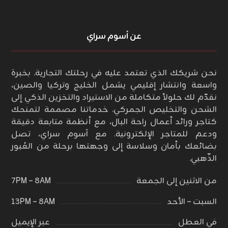
عن أسوم سراي
نحن شريكك الذي تعتمد عليه في رحلتك التجارية. بخبرة
واسعة وانتشار إقليمي يشمل الخليج وتركيا والصين،
نقدّم لك حلولاً متكاملة من الاستيراد والتخزين الذكي إلى
الشحن والتخليص الجمركي. خدماتنا مصممة لتمنحك
كتاجر ورائد أعمال راحة البال، مع أنظمة متابعة دقيقة
ودعم للمتاجر الإلكترونية. مع آسوم سراي، تصل
بضائعك بأمان وسلاسة إلى وجهتها برحلة من العُبور
الذّهبي.
من الاثنين إلى الجمعة
٨AM – ٧PM
السبت – الأحد
٨AM – ١٣PM
في العطل
عبر الإيميل