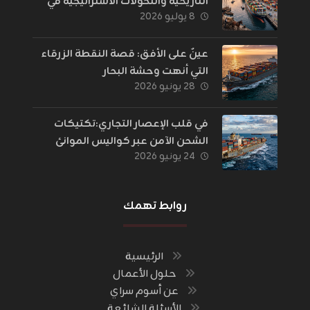
التاريخية والتحولات الاستراتيجية في
٨ يوليو ٢٠٢٦
إدارة اللوجستيات
عينٌ على الأفق: قصة النقطة الزرقاء
التي أنهت وحشة البحار
٢٨ يونيو ٢٠٢٦
في قلب الإعصار التجاري:تكتيكات
الشحن الآمن عبر كواليس الموانئ
٢٤ يونيو ٢٠٢٦
والحدود
روابط تهمك
الرئيسية
حلول الأعمال
عن أسوم سراي
الأسئلة الشائعة