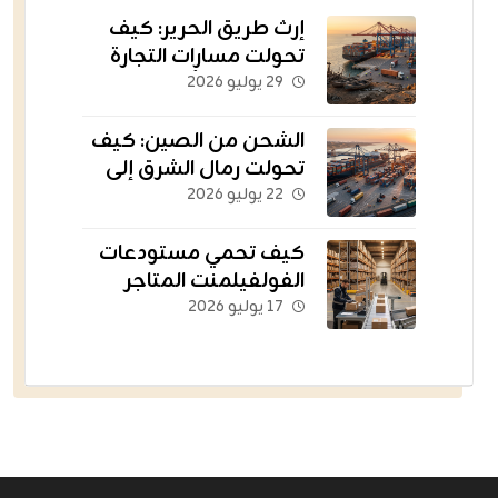
إرث طريق الحرير: كيف
تحولت مسارات التجارة
القديمة إلى أسطول
٢٩ يوليو ٢٠٢٦
يغذي العالم؟
الشحن من الصين: كيف
تحولت رمال الشرق إلى
الشريان اللوجستي
٢٢ يوليو ٢٠٢٦
للتجارة الإلكترونية؟
كيف تحمي مستودعات
الفولفيلمنت المتاجر
الناشئة من التعثر؟
١٧ يوليو ٢٠٢٦