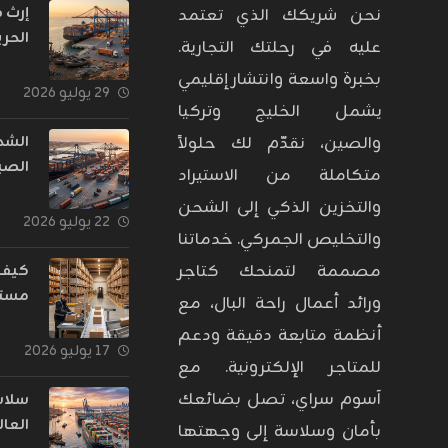
إرث 
نحن شريكك الذي تعتمد
الحري
عليه في رحلتك التجارية.
تحول
بخبرة واسعة وانتشار إقليمي
التجا
٢٩ يوليو ٢٠٢٦
يشمل الخليج وتركيا
إلى 
يغذي
الشح
والصين، نقدّم لك حلولاً
الصي
متكاملة من الاستيراد
تحول
والتخزين الذكي إلى الشحن
الشر
٢٢ يوليو ٢٠٢٦
والتخليص الجمركي. خدماتنا
الشر
اللو
مصممة لتمنحك كتاجر
كيف 
للتجا
مستو
ورائد أعمال راحة البال، مع
الإلك
الفو
أنظمة متابعة دقيقة ودعم
المتا
١٧ يوليو ٢٠٢٦
للمتاجر الإلكترونية. مع
من ال
آسوم سراي، تصل بضائعك
سلاس
العال
بأمان وسلاسة إلى وجهتها