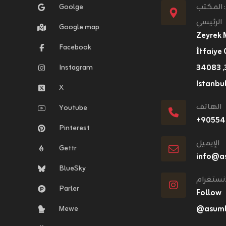
: المكتب
Goolge
الرئيسي
Google map
Zeyrek 
Facebook
İtfaiye 
Instagram
٣١, ٣٤٠٨٣ Fatih,
Istanbul
X
الهاتف
Youtube
+٩٠٥٥
Pinterest
الإيميل
Gettr
info@a
BlueSky
انستغرام
Parler
Follow
Mewe
@asumlo