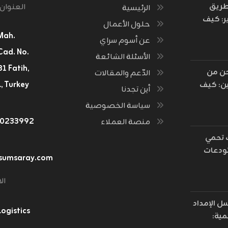
طريق
العنوان
الرئيسية
ر: كيف
حلول الأعمال
ت مسارات
Mah.
عن أسوم سراي
رة القديمة
Cad. No.
الأسئلة الشائعة
أسطول
 العالم؟
ن من
الدّعم والمقالات
, Turkey
ن: كيف
أين تجدنا
ت رمال
سياسة الخصوصية
ق إلى
٤٠٢٣٣٩٩٢
منصة العملاء
يان
جستي
تحمي
رة
دعات
sumsaray.com
ترونية؟
لفيلمنت
جر الناشئة
ال
تعثر؟
ل الإمداد
gistics
مية: