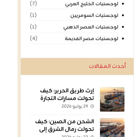
لوجستيات الخليج العربي
(٧)
لوجستيات السومريين
(١)
لوجستيات العصر الذهبي
(١)
لوجستيات مصر القديمة
(٤)
أحدث المقالات
إرث طريق الحرير: كيف
تحولت مسارات التجارة
القديمة إلى أسطول
٢٩ يوليو ٢٠٢٦
يغذي العالم؟
الشحن من الصين: كيف
تحولت رمال الشرق إلى