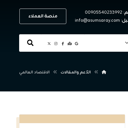
م
: ٠٠٩٠٥٥٤٠٢٣٣٩٩٢
منصة العملاء
يل
: info@asumsaray.com
الدّعم والمقالات
الاقتصاد العالمي