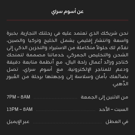
عن أسوم سراي
نحن شريكك الذي تعتمد عليه في رحلتك التجارية. بخبرة
واسعة وانتشار إقليمي يشمل الخليج وتركيا والصين،
نقدّم لك حلولاً متكاملة من الاستيراد والتخزين الذكي إلى
الشحن والتخليص الجمركي. خدماتنا مصممة لتمنحك
كتاجر ورائد أعمال راحة البال، مع أنظمة متابعة دقيقة
ودعم للمتاجر الإلكترونية. مع آسوم سراي، تصل
بضائعك بأمان وسلاسة إلى وجهتها برحلة من العُبور
الذّهبي.
من الاثنين إلى الجمعة
٨AM – ٧PM
السبت – الأحد
٨AM – ١٣PM
في العطل
عبر الإيميل