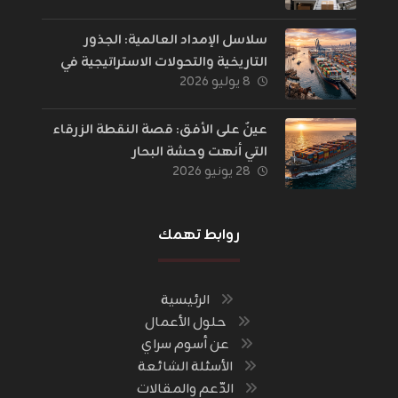
سلاسل الإمداد العالمية: الجذور
التاريخية والتحولات الاستراتيجية في
٨ يوليو ٢٠٢٦
إدارة اللوجستيات
عينٌ على الأفق: قصة النقطة الزرقاء
التي أنهت وحشة البحار
٢٨ يونيو ٢٠٢٦
روابط تهمك
الرئيسية
حلول الأعمال
عن أسوم سراي
الأسئلة الشائعة
الدّعم والمقالات