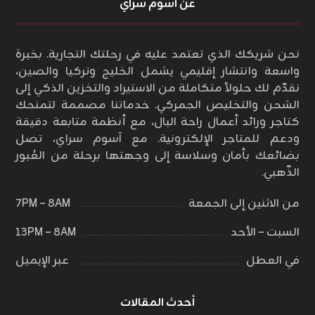
عن أسوم سراي
نحن شريكك الذي تعتمد عليه في رحلتك التجارية. بخبرة
واسعة وانتشار إقليمي يشمل الخليج وتركيا والصين،
نقدّم لك حلولاً متكاملة من الاستيراد والتخزين الذكي إلى
الشحن والتخليص الجمركي. خدماتنا مصممة لتمنحك
كتاجر ورائد أعمال راحة البال، مع أنظمة متابعة دقيقة
ودعم للمتاجر الإلكترونية. مع آسوم سراي، تصل
بضائعك بأمان وسلاسة إلى وجهتها برحلة من العُبور
الذّهبي.
من الاثنين إلى الجمعة
٨AM – ٧PM
السبت – الأحد
٨AM – ١٣PM
في العطل
عبر الإيميل
أحدث المقالات