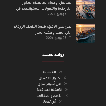
سلاسل الإمداد العالمية: الجذور
التاريخية والتحولات الاستراتيجية في
٨ يوليو ٢٠٢٦
إدارة اللوجستيات
عينٌ على الأفق: قصة النقطة الزرقاء
التي أنهت وحشة البحار
٢٨ يونيو ٢٠٢٦
روابط تهمك
الرئيسية
حلول الأعمال
عن أسوم سراي
الأسئلة الشائعة
الدّعم والمقالات
أين تجدنا