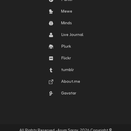
Mewe
Minds
Live Journal
Plurk
Flickr
tumblr
About.me
Gavatar
© Copyright ٢٠٢٦. All Rights Reserved -Asum Saray