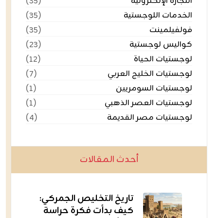
التجارة الإلكترونية
(٣٥)
الخدمات اللوجستية
(٣٥)
فولفيلمينت
(٣٥)
كواليس لوجستية
(٢٣)
لوجستيات الحياة
(١٢)
لوجستيات الخليج العربي
(٧)
لوجستيات السومريين
(١)
لوجستيات العصر الذهبي
(١)
لوجستيات مصر القديمة
(٤)
أحدث المقالات
تاريخ التخليص الجمركي:
كيف بدأت فكرة حراسة