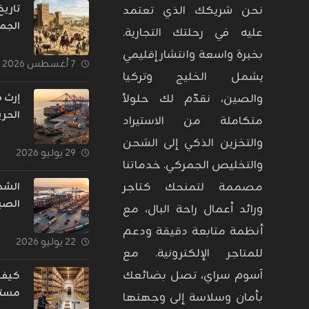
تاري
نحن شريكك الذي تعتمد
الجم
عليه في رحلتك التجارية.
بدأت
بخبرة واسعة وانتشار إقليمي
حراس
٧ أغسطس ٢٠٢٦
يشمل الخليج وتركيا
عبر ا
إرث 
والصين، نقدّم لك حلولاً
الحري
متكاملة من الاستيراد
تحول
والتخزين الذكي إلى الشحن
التجا
٢٩ يوليو ٢٠٢٦
والتخليص الجمركي. خدماتنا
إلى 
يغذي
مصممة لتمنحك كتاجر
الشح
الصي
ورائد أعمال راحة البال، مع
تحول
أنظمة متابعة دقيقة ودعم
الشر
٢٢ يوليو ٢٠٢٦
للمتاجر الإلكترونية. مع
الشر
اللو
آسوم سراي، تصل بضائعك
كيف 
للتجا
مستو
بأمان وسلاسة إلى وجهتها
الإلك