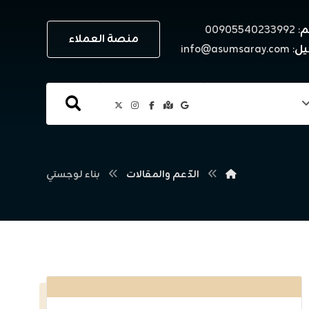
م
: ٠٠٩٠٥٥٤٠٢٣٣٩٩٢
منصة العملاء
يل
: info@asumsaray.com
الدّعم والمقالات
بناء لوجستي