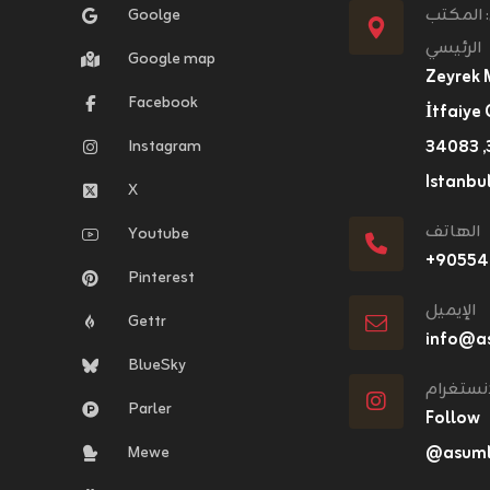
: المكتب
Goolge
الرئيسي
Google map
Zeyrek 
Facebook
İtfaiye 
Instagram
٣١, ٣٤٠٨٣ Fatih,
Istanbul
X
الهاتف
Youtube
+٩٠٥٥
Pinterest
الإيميل
Gettr
info@a
BlueSky
انستغرام
Parler
Follow
Mewe
@asumlo