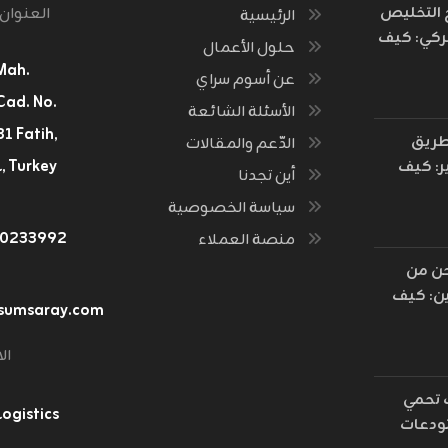
خ التخليص
العنوان
الرئيسية
ركي: كيف
حلول الأعمال
 فكرة
Mah.
عن أسوم سراي
ة الثروات
Cad. No.
الأسئلة الشائعة
لحدود؟
طريق
الدّعم والمقالات
, Turkey
ر: كيف
أين تجدنا
ت مسارات
سياسة الخصوصية
رة القديمة
٤٠٢٣٣٩٩٢
منصة العملاء
أسطول
 العالم؟
ن من
ن: كيف
sumsaray.com
ت رمال
ق إلى
ال
يان
جستي
تحمي
gistics
رة
دعات
ترونية؟