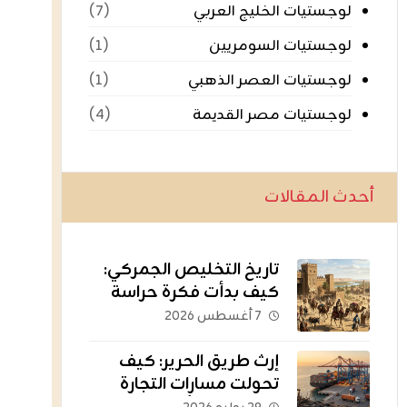
لوجستيات الخليج العربي
(٧)
لوجستيات السومريين
(١)
لوجستيات العصر الذهبي
(١)
لوجستيات مصر القديمة
(٤)
أحدث المقالات
تاريخ التخليص الجمركي:
كيف بدأت فكرة حراسة
الثروات عبر الحدود؟
٧ أغسطس ٢٠٢٦
إرث طريق الحرير: كيف
تحولت مسارات التجارة