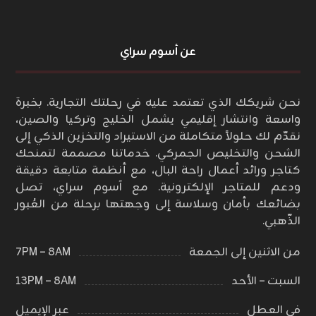
عن أسوم سراي
نحن شريكك الذي تعتمد عليه في رحلتك التجارية. بخبرة
واسعة وانتشار إقليمي يشمل الخليج وتركيا والصين،
نقدّم لك حلولاً متكاملة من الاستيراد والتخزين الذكي إلى
الشحن والتخليص الجمركي. خدماتنا مصممة لتمنحك
كتاجر ورائد أعمال راحة البال، مع أنظمة متابعة دقيقة
ودعم للمتاجر الإلكترونية. مع آسوم سراي، تصل
بضائعك بأمان وسلاسة إلى وجهتها برحلة من العُبور
الذّهبي.
من الاثنين إلى الجمعة
٨AM – ٧PM
السبت – الأحد
٨AM – ١٣PM
في العطل
عبر الإيميل