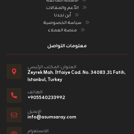
الأسئلة الشائعة
الدّعم والمقالات
أين تجدنا
سياسة الخصوصية
منصة العملاء
معلومات التواصل
العنوان: المكتب الرئيسي
Zeyrek Mah. İtfaiye Cad. No. ٣١, ٣٤٠٨٣ Fatih,
Istanbul, Turkey
الهاتف
+٩٠٥٥٤٠٢٣٣٩٩٢
الإيميل
info@asumsaray.com
الانستغرام