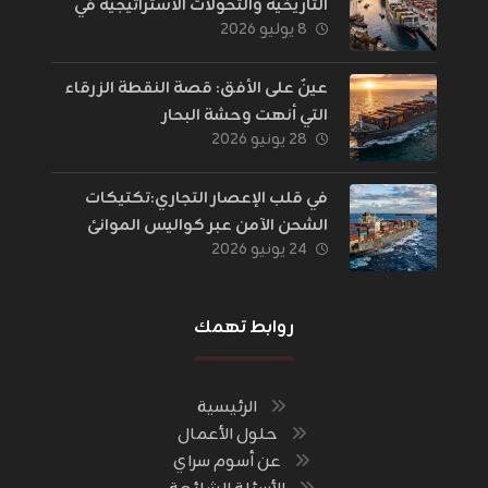
التاريخية والتحولات الاستراتيجية في
٨ يوليو ٢٠٢٦
إدارة اللوجستيات
عينٌ على الأفق: قصة النقطة الزرقاء
التي أنهت وحشة البحار
٢٨ يونيو ٢٠٢٦
في قلب الإعصار التجاري:تكتيكات
الشحن الآمن عبر كواليس الموانئ
٢٤ يونيو ٢٠٢٦
والحدود
روابط تهمك
الرئيسية
حلول الأعمال
عن أسوم سراي