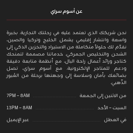
عن أسوم سراي
نحن شريكك الذي تعتمد عليه في رحلتك التجارية. بخبرة
واسعة وانتشار إقليمي يشمل الخليج وتركيا والصين،
نقدّم لك حلولاً متكاملة من الاستيراد والتخزين الذكي إلى
الشحن والتخليص الجمركي. خدماتنا مصممة لتمنحك
كتاجر ورائد أعمال راحة البال، مع أنظمة متابعة دقيقة
ودعم للمتاجر الإلكترونية. مع آسوم سراي، تصل
بضائعك بأمان وسلاسة إلى وجهتها برحلة من العُبور
الذّهبي.
من الاثنين إلى الجمعة
٨AM – ٧PM
السبت – الأحد
٨AM – ١٣PM
في العطل
عبر الإيميل