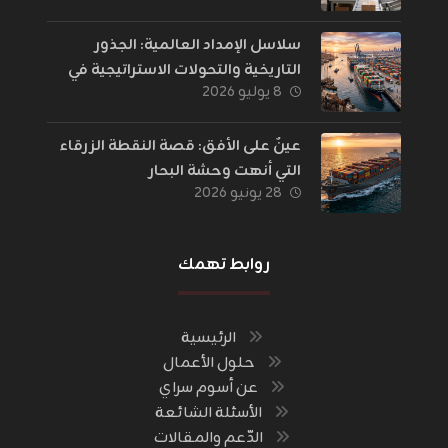
سلاسل الإمداد العالمية: الجذور
التاريخية والتحولات الاستراتيجية في
٨ يوليو ٢٠٢٦
إدارة اللوجستيات
عينٌ على الأفق: قصة النقطة الزرقاء
التي أنهت وحشة البحار
٢٨ يونيو ٢٠٢٦
روابط تهمك
الرئيسية
حلول الأعمال
عن أسوم سراي
الأسئلة الشائعة
الدّعم والمقالات