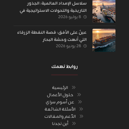
سلاسل الإمداد العالمية: الجذور
التاريخية والتحولات الاستراتيجية في
٨ يوليو ٢٠٢٦
إدارة اللوجستيات
عينٌ على الأفق: قصة النقطة الزرقاء
التي أنهت وحشة البحار
٢٨ يونيو ٢٠٢٦
روابط تهمك
الرئيسية
حلول الأعمال
عن أسوم سراي
الأسئلة الشائعة
الدّعم والمقالات
أين تجدنا