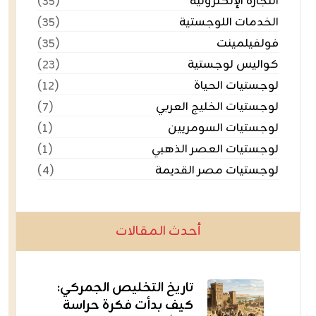
التجارة الإلكترونية
(٣٥)
الخدمات اللوجستية
(٣٥)
فولفيلمينت
(٣٥)
كواليس لوجستية
(٢٣)
لوجستيات الحياة
(١٢)
لوجستيات الخليج العربي
(٧)
لوجستيات السومريين
(١)
لوجستيات العصر الذهبي
(١)
لوجستيات مصر القديمة
(٤)
أحدث المقالات
تاريخ التخليص الجمركي:
كيف بدأت فكرة حراسة