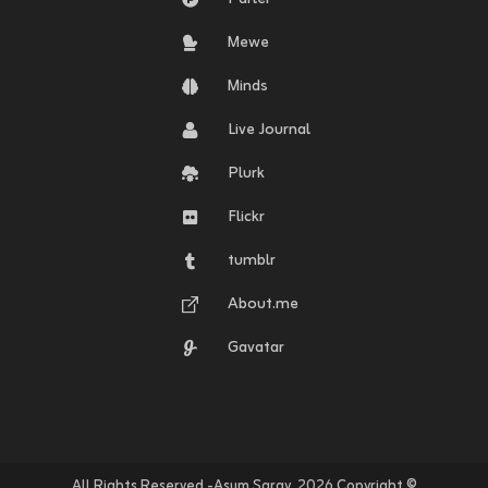
Mewe
Minds
Live Journal
Plurk
Flickr
tumblr
About.me
Gavatar
© Copyright ٢٠٢٦. All Rights Reserved -Asum Saray