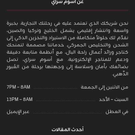
عن أسوم سراي
نحن شريكك الذي تعتمد عليه في رحلتك التجارية. بخبرة
واسعة وانتشار إقليمي يشمل الخليج وتركيا والصين،
نقدّم لك حلولاً متكاملة من الاستيراد والتخزين الذكي إلى
الشحن والتخليص الجمركي. خدماتنا مصممة لتمنحك
كتاجر ورائد أعمال راحة البال، مع أنظمة متابعة دقيقة
ودعم للمتاجر الإلكترونية. مع آسوم سراي، تصل
بضائعك بأمان وسلاسة إلى وجهتها برحلة من العُبور
الذّهبي.
من الاثنين إلى الجمعة
٨AM – ٧PM
السبت – الأحد
٨AM – ١٣PM
في العطل
عبر الإيميل
أحدث المقالات