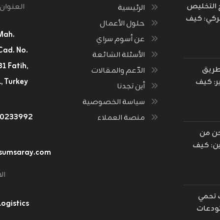
خ التخليص
العنوان
الرئيسية
ركي: كيف
حلول الأعمال
 فكرة
Mah.
عن أسوم سراي
ة الثروات
Cad. No.
الأسئلة الشائعة
لحدود؟
طريق
الدّعم والمقالات
, Turkey
ر: كيف
أين تجدنا
ت مسارات
سياسة الخصوصية
رة القديمة
٤٠٢٣٣٩٩٢
منصة العملاء
أسطول
 العالم؟
ن من
ن: كيف
sumsaray.com
ت رمال
ق إلى
ال
يان
جستي
تحمي
gistics
رة
دعات
ترونية؟