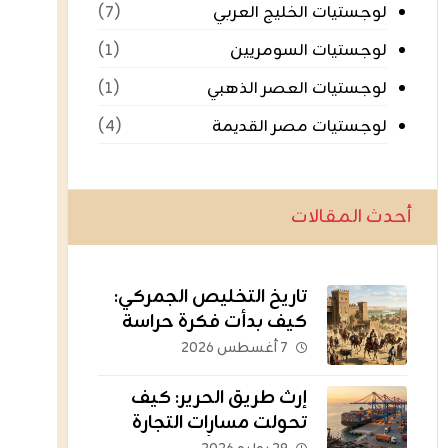
لوجستيات الخليج العربي
(٧)
لوجستيات السومريين
(١)
لوجستيات العصر الذهبي
(١)
لوجستيات مصر القديمة
(٤)
أحدث المقالات
تاريخ التخليص الجمركي:
كيف بدأت فكرة حراسة
الثروات عبر الحدود؟
٧ أغسطس ٢٠٢٦
إرث طريق الحرير: كيف
تحولت مسارات التجارة