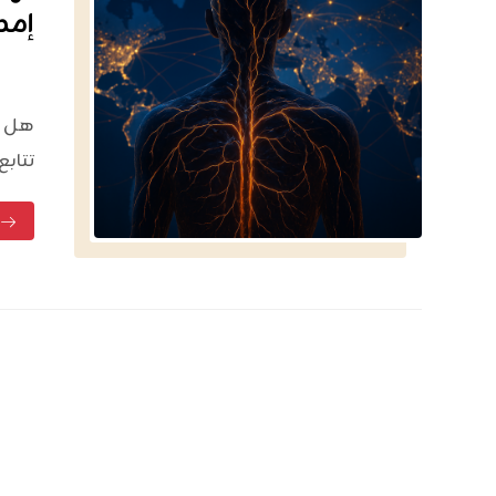
إمد
هل ت
تتابع