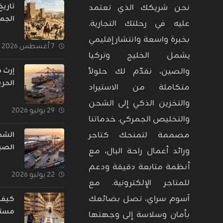
تاري
نحن شريكك الذي تعتمد
الجم
عليه في رحلتك التجارية.
بدأت
بخبرة واسعة وانتشار إقليمي
حراس
٧ أغسطس ٢٠٢٦
يشمل الخليج وتركيا
عبر ا
إرث 
والصين، نقدّم لك حلولاً
الحري
متكاملة من الاستيراد
تحول
والتخزين الذكي إلى الشحن
التجا
٢٩ يوليو ٢٠٢٦
والتخليص الجمركي. خدماتنا
إلى 
يغذي
مصممة لتمنحك كتاجر
الشح
الصي
ورائد أعمال راحة البال، مع
تحول
أنظمة متابعة دقيقة ودعم
الشر
٢٢ يوليو ٢٠٢٦
للمتاجر الإلكترونية. مع
الشر
اللو
آسوم سراي، تصل بضائعك
كيف 
للتجا
مستو
بأمان وسلاسة إلى وجهتها
الإلك