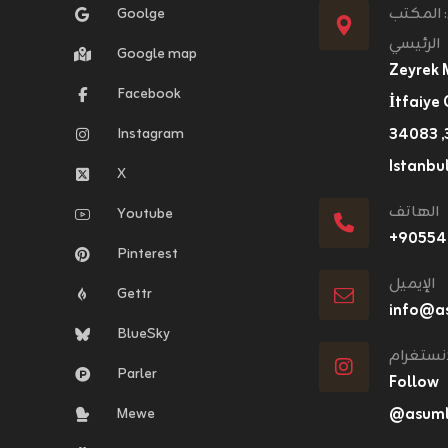
: المكتب
Goolge
الرئيسي
Google map
Zeyrek 
Facebook
İtfaiye 
Instagram
٣١, ٣٤٠٨٣ Fatih,
Istanbul
X
الهاتف
Youtube
+٩٠٥٥
Pinterest
الإيميل
Gettr
info@a
BlueSky
انستغرام
Parler
Follow
Mewe
@asumlo