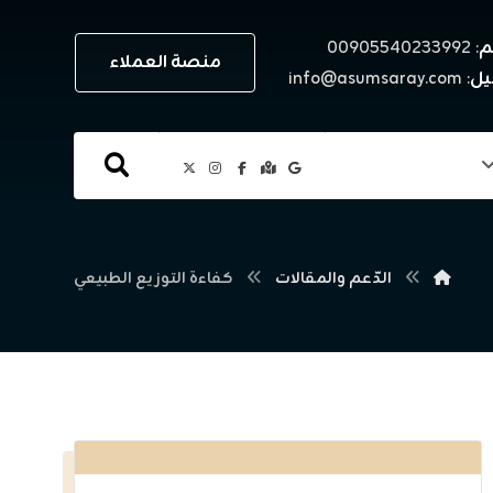
م
: ٠٠٩٠٥٥٤٠٢٣٣٩٩٢
منصة العملاء
يل
: info@asumsaray.com
الدّعم والمقالات
كفاءة التوزيع الطبيعي