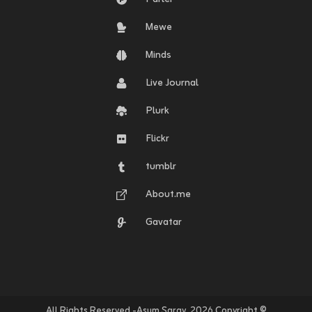
Mewe
Minds
Live Journal
Plurk
Flickr
tumblr
About.me
Gavatar
© Copyright ٢٠٢٦. All Rights Reserved -Asum Saray