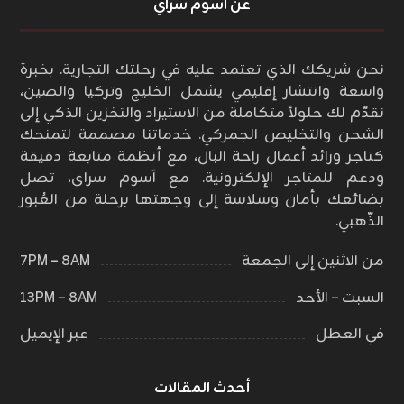
عن أسوم سراي
نحن شريكك الذي تعتمد عليه في رحلتك التجارية. بخبرة
واسعة وانتشار إقليمي يشمل الخليج وتركيا والصين،
نقدّم لك حلولاً متكاملة من الاستيراد والتخزين الذكي إلى
الشحن والتخليص الجمركي. خدماتنا مصممة لتمنحك
كتاجر ورائد أعمال راحة البال، مع أنظمة متابعة دقيقة
ودعم للمتاجر الإلكترونية. مع آسوم سراي، تصل
بضائعك بأمان وسلاسة إلى وجهتها برحلة من العُبور
الذّهبي.
من الاثنين إلى الجمعة
٨AM – ٧PM
السبت – الأحد
٨AM – ١٣PM
في العطل
عبر الإيميل
أحدث المقالات