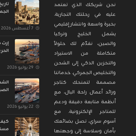
تاري
نحن شريكك الذي تعتمد
الجم
عليه في رحلتك التجارية.
بدأت
بخبرة واسعة وانتشار إقليمي
حراس
٧ أغسطس ٢٠٢٦
يشمل الخليج وتركيا
عبر ا
إرث 
والصين، نقدّم لك حلولاً
الحري
متكاملة من الاستيراد
تحول
والتخزين الذكي إلى الشحن
التجا
٢٩ يوليو ٢٠٢٦
والتخليص الجمركي. خدماتنا
إلى 
يغذي
مصممة لتمنحك كتاجر
الشح
الصي
ورائد أعمال راحة البال، مع
تحول
أنظمة متابعة دقيقة ودعم
الشر
٢٢ يوليو ٢٠٢٦
للمتاجر الإلكترونية. مع
الشر
اللو
آسوم سراي، تصل بضائعك
كيف 
للتجا
مستو
بأمان وسلاسة إلى وجهتها
الإلك