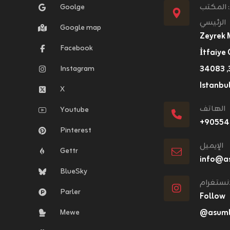
: المكتب
Goolge
الرئيسي
Google map
Zeyrek 
Facebook
İtfaiye 
Instagram
٣١, ٣٤٠٨٣ Fatih,
Istanbul
X
الهاتف
Youtube
+٩٠٥٥
Pinterest
الإيميل
Gettr
info@a
BlueSky
انستغرام
Parler
Follow
Mewe
@asumlo