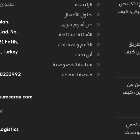
خ التخليص
العنوان
الرئيسية
ركي: كيف
حلول الأعمال
 فكرة
Mah.
عن أسوم سراي
ة الثروات
Cad. No.
الأسئلة الشائعة
لحدود؟
طريق
الدّعم والمقالات
, Turkey
ر: كيف
أين تجدنا
ت مسارات
سياسة الخصوصية
رة القديمة
٤٠٢٣٣٩٩٢
منصة العملاء
أسطول
 العالم؟
ن من
ن: كيف
sumsaray.com
ت رمال
ق إلى
ال
يان
جستي
تحمي
gistics
رة
دعات
ترونية؟