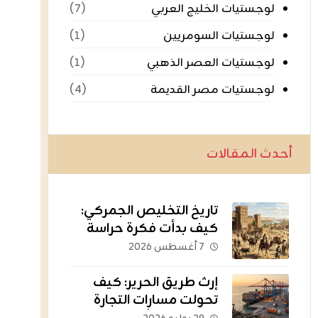
لوجستيات الخليج العربي
(٧)
لوجستيات السومريين
(١)
لوجستيات العصر الذهبي
(١)
لوجستيات مصر القديمة
(٤)
أحدث المقالات
تاريخ التخليص الجمركي:
كيف بدأت فكرة حراسة
الثروات عبر الحدود؟
٧ أغسطس ٢٠٢٦
إرث طريق الحرير: كيف
تحولت مسارات التجارة