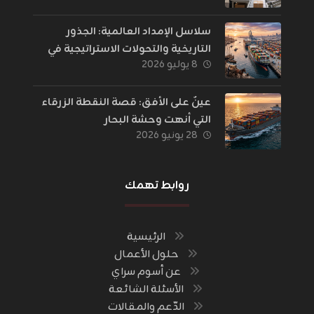
سلاسل الإمداد العالمية: الجذور
التاريخية والتحولات الاستراتيجية في
٨ يوليو ٢٠٢٦
إدارة اللوجستيات
عينٌ على الأفق: قصة النقطة الزرقاء
التي أنهت وحشة البحار
٢٨ يونيو ٢٠٢٦
روابط تهمك
الرئيسية
حلول الأعمال
عن أسوم سراي
الأسئلة الشائعة
الدّعم والمقالات