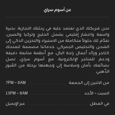
عن أسوم سراي
نحن شريكك الذي تعتمد عليه في رحلتك التجارية. بخبرة
واسعة وانتشار إقليمي يشمل الخليج وتركيا والصين،
نقدّم لك حلولاً متكاملة من الاستيراد والتخزين الذكي إلى
الشحن والتخليص الجمركي. خدماتنا مصممة لتمنحك
كتاجر ورائد أعمال راحة البال، مع أنظمة متابعة دقيقة
ودعم للمتاجر الإلكترونية. مع آسوم سراي، تصل
بضائعك بأمان وسلاسة إلى وجهتها برحلة من العُبور
الذّهبي.
من الاثنين إلى الجمعة
٨AM – ٧PM
السبت – الأحد
٨AM – ١٣PM
في العطل
عبر الإيميل