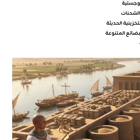
للوجستية
 الشحنات
خزينية الحديثة
ضائع المتنوعة