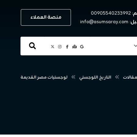
م
: ٠٠٩٠٥٥٤٠٢٣٣٩٩٢
منصة العملاء
يل
: info@asumsaray.com
مقالات
التاريخ اللوجستي
لوجستيات مصر القديمة